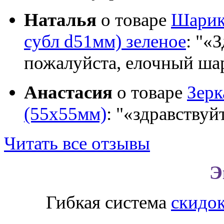
Наталья
о товаре
Шарик 
субл d51мм) зеленое
:
«З
пожалуйста, елочный шар
Анастасия
о товаре
Зер
(55х55мм)
:
«здравствуй
Читать все отзывы
Э
Гибкая система
скидо