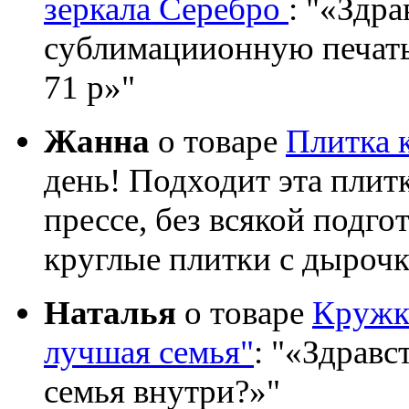
зеркала Серебро
:
«Здрав
сублимациионную печать?
71 р»
Жанна
о товаре
Плитка 
день! Подходит эта плит
прессе, без всякой подго
круглые плитки с дыроч
Наталья
о товаре
Кружка
лучшая семья"
:
«Здравст
семья внутри?»