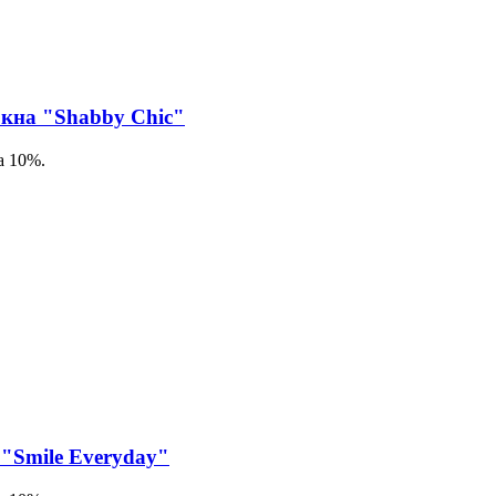
на "Shabby Chic"
а 10%.
"Smile Everyday"