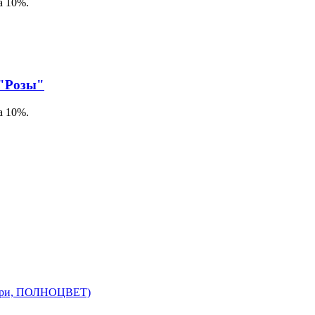
а 10%.
 "Розы"
а 10%.
утри, ПОЛНОЦВЕТ)