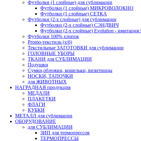
Футболки (1 слойные) для сублимации
Футболки (1 слойные) МИКРОВОЛОКНО
Футболки (1 слойные) СЕТКА
Футболки (2-х слойные) для сублимации
Футболки (2-х слойные) CЭНДВИЧ
Футболки (2-х слойные) Evolution - имитация
Футболки 100% хлопок
Promo-текстиль (х/б)
Текстильные ЗАГОТОВКИ для сублимации
ГОЛОВНЫЕ УБОРЫ
ТКАНИ для СУБЛИМАЦИИ
Подушки
Сумки,обложки, кошельки, визитницы
НОСКИ, ТАПОЧКИ
для ЖИВОТНЫХ
НАГРАДНАЯ продукция
МЕДАЛИ
ПЛАКЕТКИ
ФЛАГИ
КУБКИ
МЕТАЛЛ для сублимации
ОБОРУДОВАНИЕ
для СУБЛИМАЦИИ
ЗИП для термопрессов
ТЕРМОПРЕССЫ