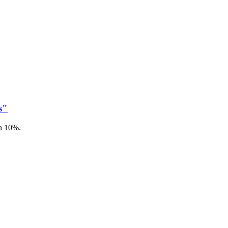
s"
а 10%.