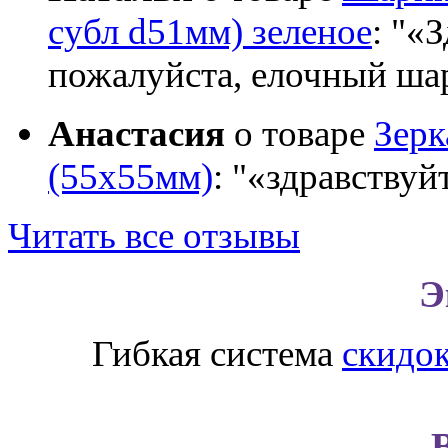
субл d51мм) зеленое
:
«З
пожалуйста, елочный шар
Анастасия
о товаре
Зер
(55х55мм)
:
«здравствуй
Читать все отзывы
Э
Гибкая система
скидо