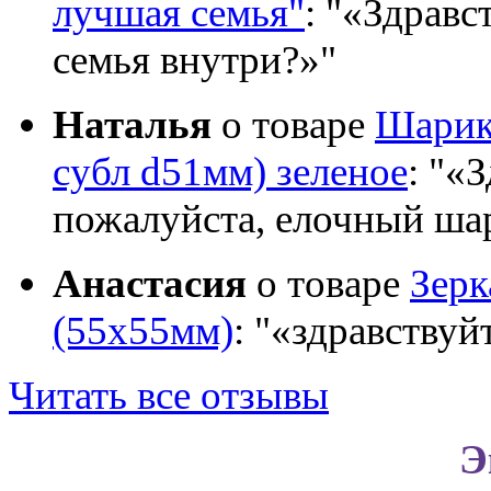
лучшая семья"
:
«Здравст
семья внутри?»
Наталья
о товаре
Шарик 
субл d51мм) зеленое
:
«З
пожалуйста, елочный шар
Анастасия
о товаре
Зер
(55х55мм)
:
«здравствуй
Читать все отзывы
Э