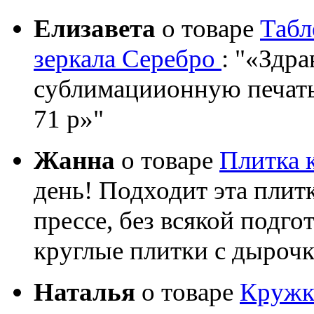
Елизавета
о товаре
Табл
зеркала Серебро
:
«Здрав
сублимациионную печать?
71 р»
Жанна
о товаре
Плитка 
день! Подходит эта плит
прессе, без всякой подго
круглые плитки с дыроч
Наталья
о товаре
Кружка