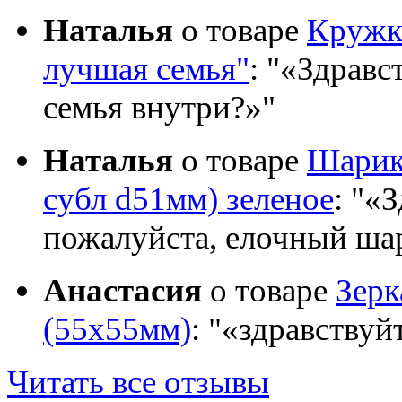
Наталья
о товаре
Кружка
лучшая семья"
:
«Здравст
семья внутри?»
Наталья
о товаре
Шарик 
субл d51мм) зеленое
:
«З
пожалуйста, елочный шар
Анастасия
о товаре
Зер
(55х55мм)
:
«здравствуй
Читать все отзывы