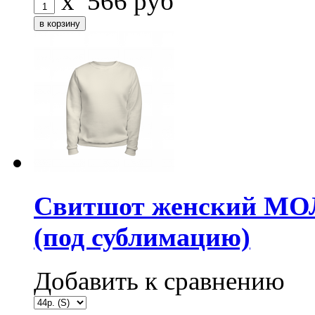
x
566
руб
Свитшот женский МО
(под сублимацию)
Добавить к сравнению