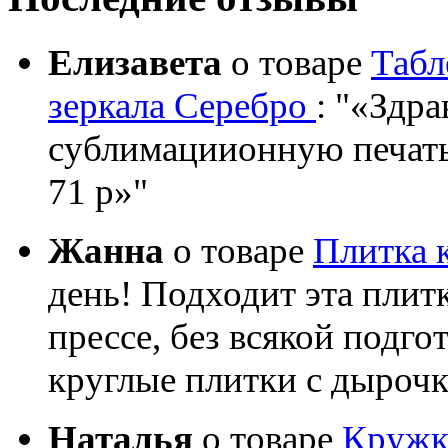
Елизавета
о товаре
Табл
зеркала Серебро
:
«Здрав
сублимациионную печать?
71 р»
Жанна
о товаре
Плитка 
день! Подходит эта плит
прессе, без всякой подго
круглые плитки с дыроч
Наталья
о товаре
Кружка