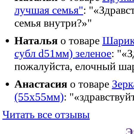
лучшая семья"
:
«Здравст
семья внутри?»
Наталья
о товаре
Шарик 
субл d51мм) зеленое
:
«З
пожалуйста, елочный шар
Анастасия
о товаре
Зер
(55х55мм)
:
«здравствуй
Читать все отзывы
Э