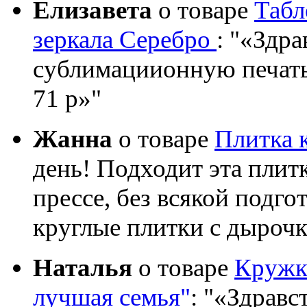
Елизавета
о товаре
Табл
зеркала Серебро
:
«Здрав
сублимациионную печать?
71 р»
Жанна
о товаре
Плитка 
день! Подходит эта плит
прессе, без всякой подго
круглые плитки с дыроч
Наталья
о товаре
Кружка
лучшая семья"
:
«Здравст