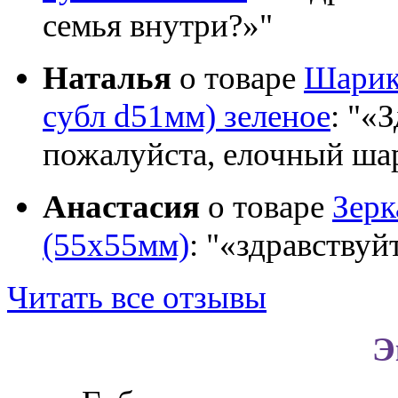
семья внутри?»
Наталья
о товаре
Шарик 
субл d51мм) зеленое
:
«З
пожалуйста, елочный шар
Анастасия
о товаре
Зер
(55х55мм)
:
«здравствуй
Читать все отзывы
Э