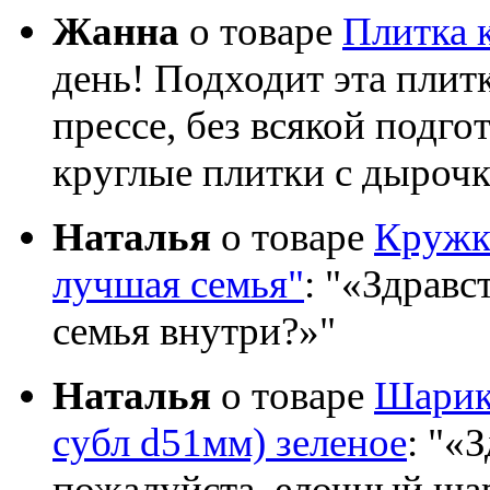
Жанна
о товаре
Плитка 
день! Подходит эта плит
прессе, без всякой подго
круглые плитки с дыроч
Наталья
о товаре
Кружка
лучшая семья"
:
«Здравст
семья внутри?»
Наталья
о товаре
Шарик 
субл d51мм) зеленое
:
«З
пожалуйста, елочный шар