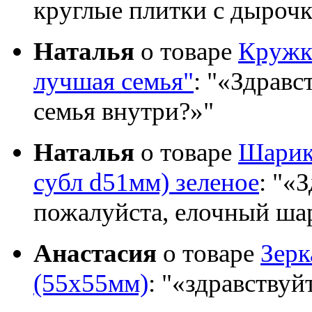
круглые плитки с дыроч
Наталья
о товаре
Кружка
лучшая семья"
:
«Здравст
семья внутри?»
Наталья
о товаре
Шарик 
субл d51мм) зеленое
:
«З
пожалуйста, елочный шар
Анастасия
о товаре
Зер
(55х55мм)
:
«здравствуй