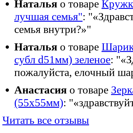
Наталья
о товаре
Кружка
лучшая семья"
:
«Здравст
семья внутри?»
Наталья
о товаре
Шарик 
субл d51мм) зеленое
:
«З
пожалуйста, елочный шар
Анастасия
о товаре
Зер
(55х55мм)
:
«здравствуй
Читать все отзывы