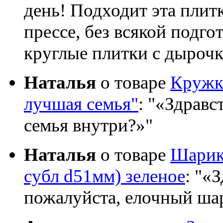
день! Подходит эта плит
прессе, без всякой подго
круглые плитки с дыроч
Наталья
о товаре
Кружка
лучшая семья"
:
«Здравст
семья внутри?»
Наталья
о товаре
Шарик 
субл d51мм) зеленое
:
«З
пожалуйста, елочный шар