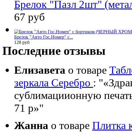
Брелок "Пазл 2шт" (мета
67 руб
Брелок "Авто Гос.Номер" с...
128 руб
Последние отзывы
Елизавета
о товаре
Табл
зеркала Серебро
:
«Здрав
сублимациионную печать?
71 р»
Жанна
о товаре
Плитка 