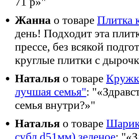
71 р»
Жанна
о товаре
Плитка 
день! Подходит эта плит
прессе, без всякой подго
круглые плитки с дыроч
Наталья
о товаре
Кружка
лучшая семья"
:
«Здравст
семья внутри?»
Наталья
о товаре
Шарик 
субл d51мм) зеленое
:
«З