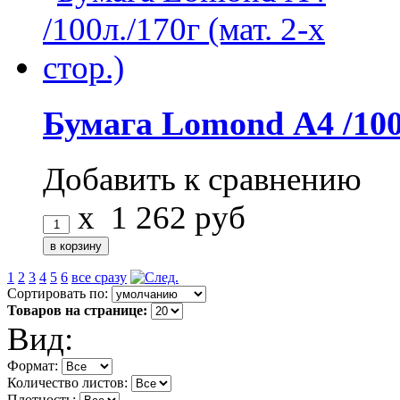
Бумага Lomond А4 /100л.
Добавить к сравнению
x
1 262
руб
1
2
3
4
5
6
все сразу
Сортировать по:
Товаров на странице:
Вид:
Формат:
Количество листов:
Плотность: