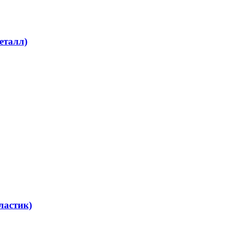
еталл)
ластик)