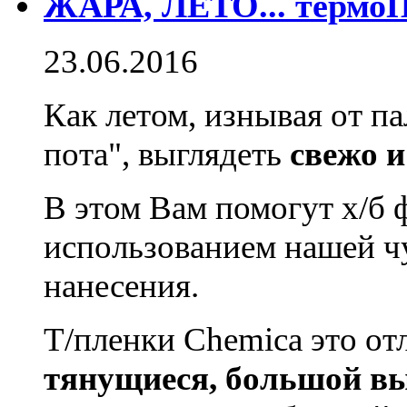
ЖАРА, ЛЕТО... термо
23.06.2016
Как летом, изнывая от па
пота", выглядеть
свежо и
В этом Вам помогут х/б ф
использованием
нашей ч
нанесения
.
Т/пленки Chemica это
от
тянущиеся, большой в